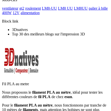
ventilateur
gt2
roulement
LM8-UU
LM8 UU
LM8UU
palier à bille
400W
12V
alimentation
Block link
3Dnatives
Top 30 des meilleurs blogs sur l'impression 3D
Fil PLA au metre
Nous proposons le
filament PLA au mètre
, idéal pour tester les
différentes couleurs de
fil PLA
de chez
esun
.
Pour le
filament PLA au mètre
, nous fonctionnons par tranche de
10 mètres de
filaments
, mais attention les bobines ne sont plus