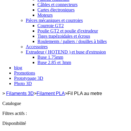
Câbles et connecteurs
Cartes électroniques
Moteurs
Pièces mécaniques et courroies
Courroie GT2
Poulie GT2 et poulie d'extrudeur
Tiges trapézoidales et écrous
Roulements / paliers / douilles à billes
Accessoires
Extrudeur ( HOTEND ) et buse d'extrusion
Buse 1.75mm
Buse 2.85 et 3mm
blog
Promotions
Prototypage 3D
Photo 3D
>
Filaments 3D
>
Filament PLA
>
Fil PLA au metre
Catalogue
Filtres actifs :
Disponibilité