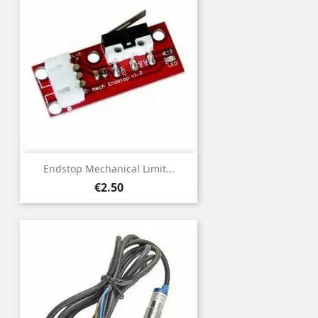
Endstop Mechanical Limit...
Price
€2.50