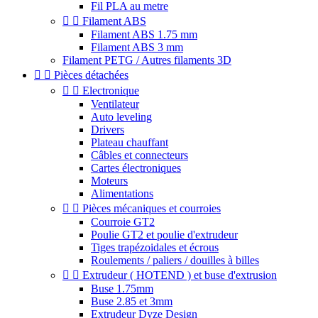
Fil PLA au metre


Filament ABS
Filament ABS 1.75 mm
Filament ABS 3 mm
Filament PETG / Autres filaments 3D


Pièces détachées


Electronique
Ventilateur
Auto leveling
Drivers
Plateau chauffant
Câbles et connecteurs
Cartes électroniques
Moteurs
Alimentations


Pièces mécaniques et courroies
Courroie GT2
Poulie GT2 et poulie d'extrudeur
Tiges trapézoidales et écrous
Roulements / paliers / douilles à billes


Extrudeur ( HOTEND ) et buse d'extrusion
Buse 1.75mm
Buse 2.85 et 3mm
Extrudeur Dyze Design