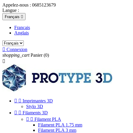
Appelez-nous :
0685123679
Langue :
Français

Français
Anglais

Connexion
shopping_cart
Panier
(0)



Imprimantes 3D
Stylo 3D


Filaments 3D


Filament PLA
Filament PLA 1.75 mm
Filament PLA 3 mm