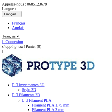
Appelez-nous :
0685123679
Langue :
Français

Français
Anglais

Connexion
shopping_cart
Panier
(0)



Imprimantes 3D
Stylo 3D


Filaments 3D


Filament PLA
Filament PLA 1.75 mm
Filament PLA 3 mm