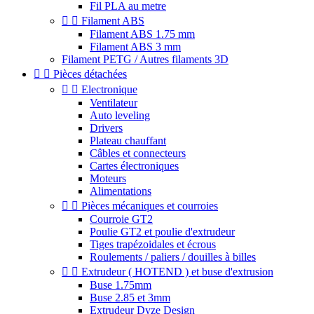
Fil PLA au metre


Filament ABS
Filament ABS 1.75 mm
Filament ABS 3 mm
Filament PETG / Autres filaments 3D


Pièces détachées


Electronique
Ventilateur
Auto leveling
Drivers
Plateau chauffant
Câbles et connecteurs
Cartes électroniques
Moteurs
Alimentations


Pièces mécaniques et courroies
Courroie GT2
Poulie GT2 et poulie d'extrudeur
Tiges trapézoidales et écrous
Roulements / paliers / douilles à billes


Extrudeur ( HOTEND ) et buse d'extrusion
Buse 1.75mm
Buse 2.85 et 3mm
Extrudeur Dyze Design