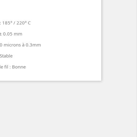
: 185° / 220° C
: ± 0.05 mm
 30 microns à 0.3mm
Stable
e fil : Bonne