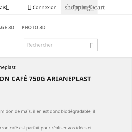
shopping_cart


Panier
(0)
ais
Connexion
GE 3D
PHOTO 3D

neplast
ON CAFÉ 750G ARIANEPLAST
'amidon de maïs, il en est donc biodégradable, il
ron café est parfait pour réaliser vos idées et