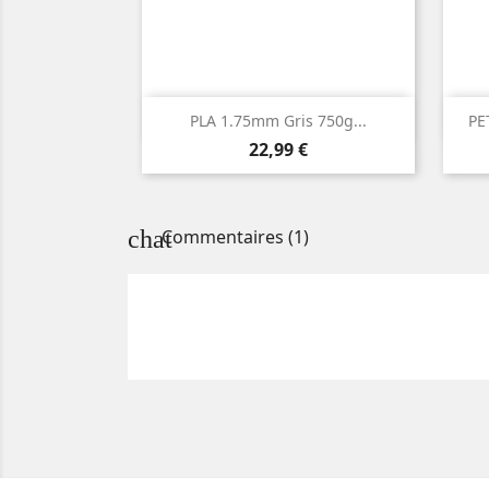

Aperçu rapide
PLA 1.75mm Gris 750g...
PE
Prix
22,99 €
chat
Commentaires (1)