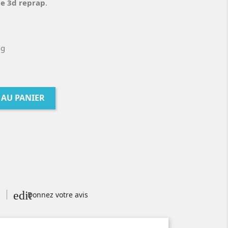
e 3d reprap
.
 AU PANIER
edit
Donnez votre avis