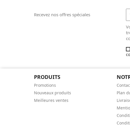
Recevez nos offres spéciales
V
tr
co
co
PRODUITS
NOTR
Promotions
Contac
Nouveaux produits
Plan d
Meilleures ventes
Livrai
Mentio
Condit
Conditi