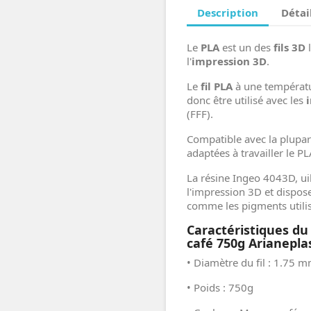
Description
Détai
Le
PLA
est un des
fils 3D
l
l'
impression 3D
.
Le
fil PLA
à une températur
donc être utilisé avec les
(FFF).
Compatible avec la plupa
adaptées à travailler le P
La résine Ingeo 4043D, ui
l'impression 3D et dispose
comme les pigments utilis
Caractéristiques d
café 750g Arianeplas
• Diamètre du fil : 1.75 
• Poids : 750g