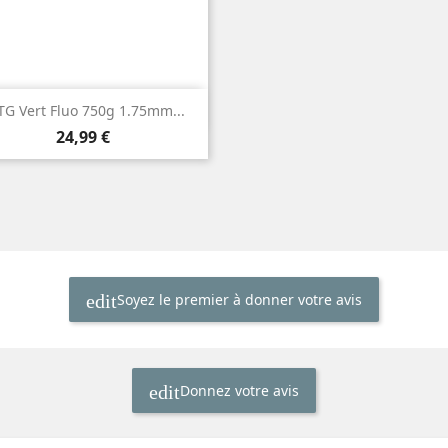

Aperçu rapide
TG Vert Fluo 750g 1.75mm...
Prix
24,99 €
Soyez le premier à donner votre avis
edit
Donnez votre avis
edit