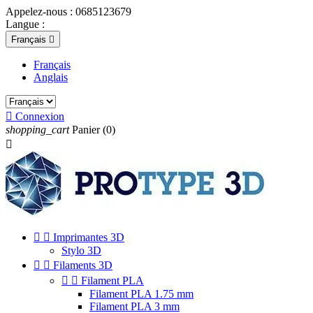
Appelez-nous :
0685123679
Langue :
Français

Français
Anglais

Connexion
shopping_cart
Panier
(0)



Imprimantes 3D
Stylo 3D


Filaments 3D


Filament PLA
Filament PLA 1.75 mm
Filament PLA 3 mm