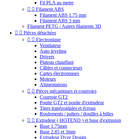
Fil PLA au metre


Filament ABS
Filament ABS 1.75 mm
Filament ABS 3 mm
Filament PETG / Autres filaments 3D


Pièces détachées


Electronique
Ventilateur
Auto leveling
Drivers
Plateau chauffant
Câbles et connecteurs
Cartes électroniques
Moteurs
Alimentations


Pièces mécaniques et courroies
Courroie GT2
Poulie GT2 et poulie d'extrudeur
Tiges trapézoidales et écrous
Roulements / paliers / douilles à billes


Extrudeur ( HOTEND ) et buse d'extrusion
Buse 1.75mm
Buse 2.85 et 3mm
Extrudeur Dyze Design