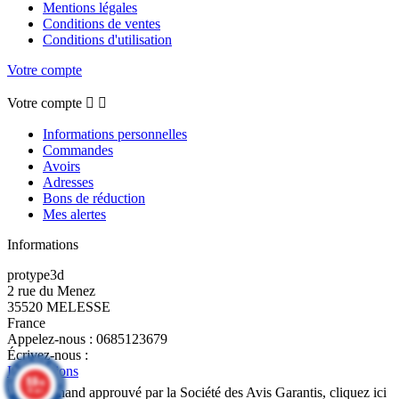
Mentions légales
Conditions de ventes
Conditions d'utilisation
Votre compte
Votre compte


Informations personnelles
Commandes
Avoirs
Adresses
Bons de réduction
Mes alertes
Informations
protype3d
2 rue du Menez
35520 MELESSE
France
Appelez-nous :
0685123679
Écrivez-nous :
Informations
9.8
/10
Marchand approuvé par la Société des Avis Garantis, cliquez ici
50 avis