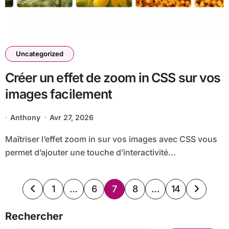
Uncategorized
Créer un effet de zoom in CSS sur vos
images facilement
Anthony
Avr 27, 2026
Maîtriser l’effet zoom in sur vos images avec CSS vous
permet d’ajouter une touche d’interactivité...
Pagination
1
…
6
7
8
…
14
des
Rechercher
publications