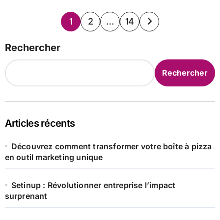
Pagination
1
2
…
14
des
Rechercher
publications
Rechercher
Articles récents
Découvrez comment transformer votre boîte à pizza
en outil marketing unique
Setinup : Révolutionner entreprise l’impact
surprenant