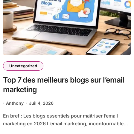
Uncategorized
Top 7 des meilleurs blogs sur l’email
marketing
Anthony
Juil 4, 2026
En bref : Les blogs essentiels pour maîtriser l’email
marketing en 2026 L’email marketing, incontournable...