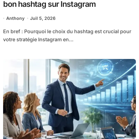
bon hashtag sur Instagram
Anthony
Juil 5, 2026
En bref : Pourquoi le choix du hashtag est crucial pour
votre stratégie Instagram en...