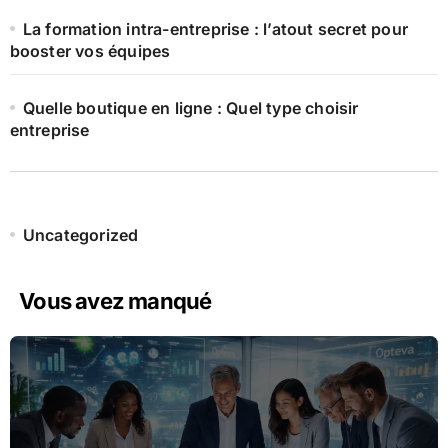
La formation intra-entreprise : l’atout secret pour
booster vos équipes
Quelle boutique en ligne : Quel type choisir
entreprise
Uncategorized
Vous avez manqué