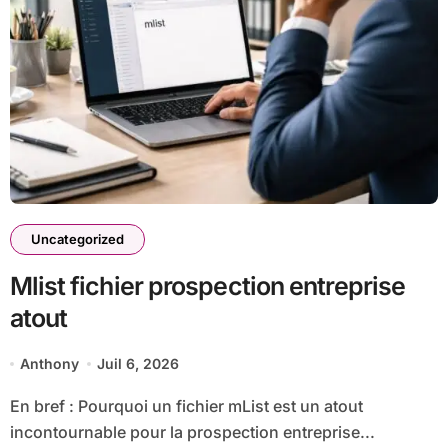
Uncategorized
Mlist fichier prospection entreprise
atout
Anthony
Juil 6, 2026
En bref : Pourquoi un fichier mList est un atout
incontournable pour la prospection entreprise...