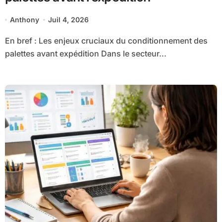
Anthony
Juil 4, 2026
En bref : Les enjeux cruciaux du conditionnement des
palettes avant expédition Dans le secteur...