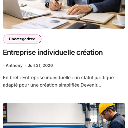
Uncategorized
Entreprise individuelle création
Anthony
Juil 31, 2026
En bref : Entreprise individuelle : un statut juridique
adapté pour une création simplifiée Devenir...