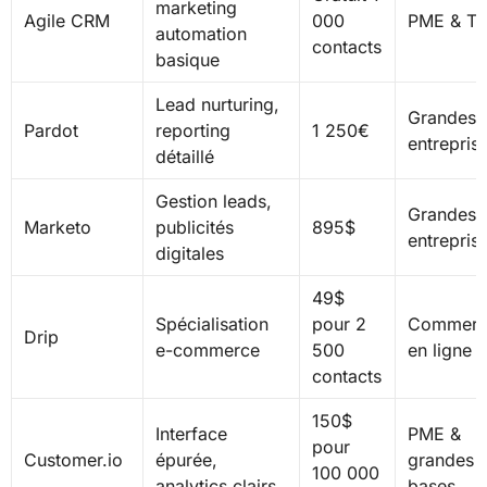
marketing
Agile CRM
000
PME & T
automation
contacts
basique
Lead nurturing,
Grandes
Pardot
reporting
1 250€
entrepris
détaillé
Gestion leads,
Grandes
Marketo
publicités
895$
entrepris
digitales
49$
Spécialisation
pour 2
Commerc
Drip
e-commerce
500
en ligne
contacts
150$
Interface
PME &
pour
Customer.io
épurée,
grandes
100 000
analytics clairs
bases