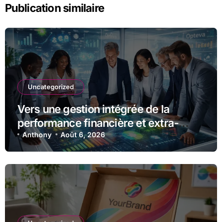
Publication similaire
Uncategorized
Vers une gestion intégrée de la
performance financière et extra-
financière avec Opteva
Anthony
Août 6, 2026