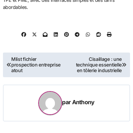
TPE et PME, avec des interfaces simples et des tarifs
abordables.
Navigation
Mlist fichier
Cisaillage : une
prospection entreprise
technique essentielle
de
atout
en tôlerie industrielle
l’article
par
Anthony