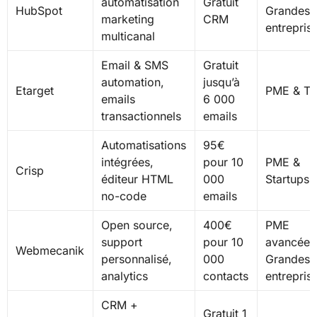
automatisation
Gratuit
HubSpot
Grandes
marketing
CRM
entrepris
multicanal
Email & SMS
Gratuit
automation,
jusqu’à
Etarget
PME & T
emails
6 000
transactionnels
emails
Automatisations
95€
intégrées,
pour 10
PME &
Crisp
éditeur HTML
000
Startups
no-code
emails
Open source,
400€
PME
support
pour 10
avancées
Webmecanik
personnalisé,
000
Grandes
analytics
contacts
entrepris
CRM +
Gratuit 1