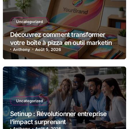
Uncategorized
Découvrez comment transformer
votre boîte à pizza en outil marketing
unique
Anthony
Août 5, 2026
Uncategorized
Setinup : Révolutionner entreprise
l’impact surprenant
Anthony
Août 4, 2026