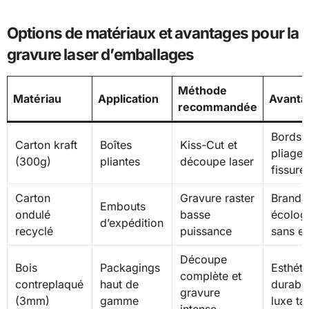
Options de matériaux et avantages pour la
gravure laser d’emballages
Méthode
Matériau
Application
Avanta
recommandée
Bords n
Carton kraft
Boîtes
Kiss-Cut et
pliage 
(300g)
pliantes
découpe laser
fissure
Carton
Gravure raster
Brandi
Embouts
ondulé
basse
écolog
d’expédition
recyclé
puissance
sans e
Découpe
Bois
Packagings
Esthéti
complète et
contreplaqué
haut de
durable
gravure
(3mm)
gamme
luxe tac
intense