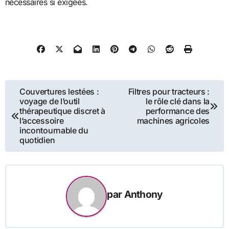
nécessaires si exigées.
Navigation
Couvertures lestées :
Filtres pour tracteurs :
voyage de l’outil
le rôle clé dans la
de
thérapeutique discret à
performance des
l’accessoire
machines agricoles
l’article
incontournable du
quotidien
par
Anthony