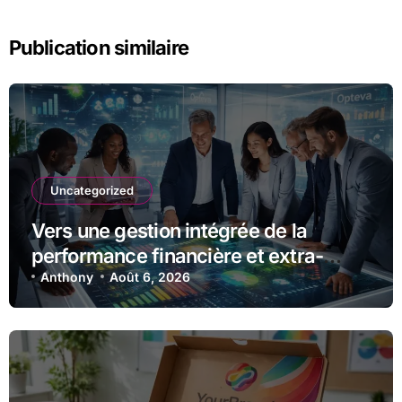
Publication similaire
Uncategorized
Vers une gestion intégrée de la
performance financière et extra-
financière avec Opteva
Anthony
Août 6, 2026