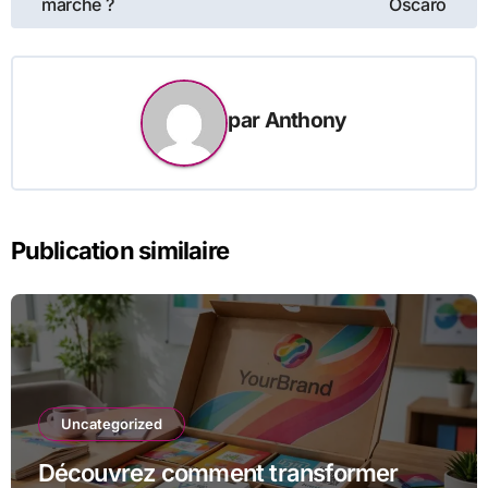
marche ?
Oscaro
l’article
par
Anthony
Publication similaire
Uncategorized
Découvrez comment transformer