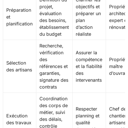
projet,
objectifs et
Propriéta
Préparation
évaluation
préparer un
architect
et
des besoins,
plan
expert e
planification
établissement
d’action
rénovati
du budget
réaliste
Recherche,
vérification
Assurer la
des
compétence
Propriéta
Sélection
références et
et la fiabilité
maître
des artisans
garanties,
des
d’ouvra
signature des
intervenants
contrats
Coordination
des corps de
Respecter
Chef de
métier, suivi
Exécution
planning et
chantier,
des délais,
des travaux
qualité
artisans,
contrôle