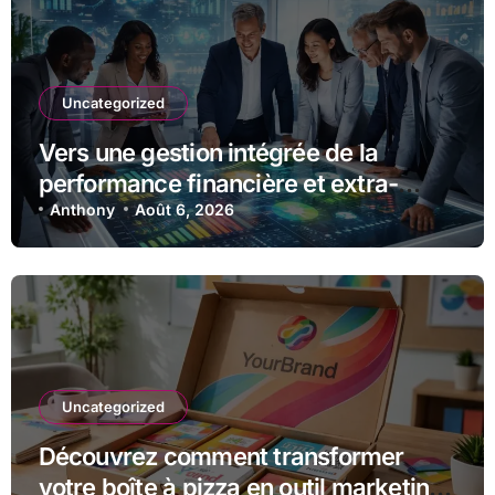
Uncategorized
Vers une gestion intégrée de la
performance financière et extra-
financière avec Opteva
Anthony
Août 6, 2026
Uncategorized
Découvrez comment transformer
votre boîte à pizza en outil marketing