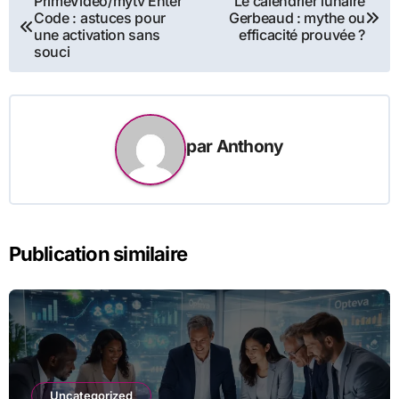
PrimeVideo/mytv Enter
Le calendrier lunaire
Code : astuces pour
Gerbeaud : mythe ou
de
une activation sans
efficacité prouvée ?
souci
l’article
par
Anthony
Publication similaire
Uncategorized