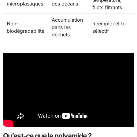
température,
microplastiques
des océans
filets filtrants
Accumulation
Non-
Réemploi et tri
dans les
biodégradabilité
sélectif
déchets
Qu’est-ce que le polyamide ?