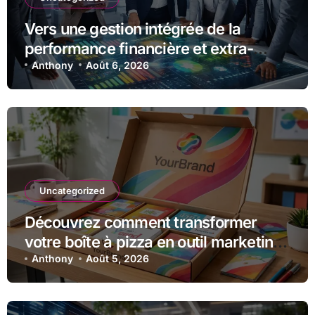
Vers une gestion intégrée de la
performance financière et extra-
financière avec Opteva
Anthony
Août 6, 2026
Uncategorized
Découvrez comment transformer
votre boîte à pizza en outil marketing
unique
Anthony
Août 5, 2026